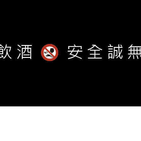
ned by
CYBERBIZ
.