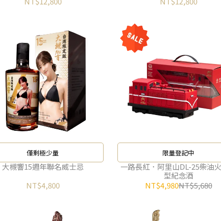
NT$12,800
NT$12,800
僅剩極少量
限量登記中
大槻響15週年聯名威士忌
一路長紅．阿里山DL-25柴油
型紀念酒
NT$4,800
NT$4,980
NT$5,680