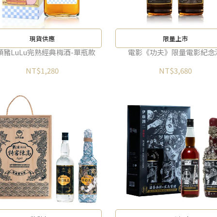
現貨供應
限量上市
頭豬LuLu完熟經典梅酒-單瓶款
電影《功夫》限量電影紀念
NT$1,280
NT$3,680