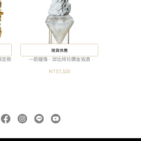
現貨供應
限定款
一箭鍾情．邱比特珍鑽金箔酒
NT$7,520