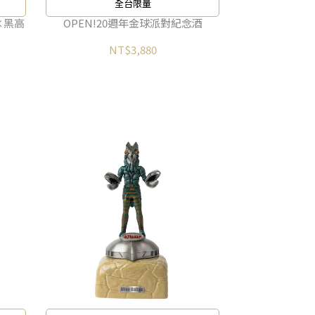
全台限量
×黑高
OPEN!20週年金球派對紀念酒
NT$3,880