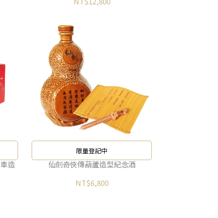
NT$12,800
限量登記中
火車造
仙劍奇俠傳葫蘆造型紀念酒
NT$6,800