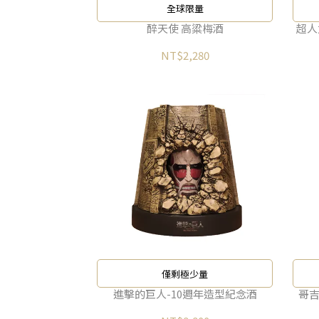
全球限量
醉天使 高粱梅酒
超人
NT$2,280
僅剩極少量
進擊的巨人-10週年造型紀念酒
哥吉