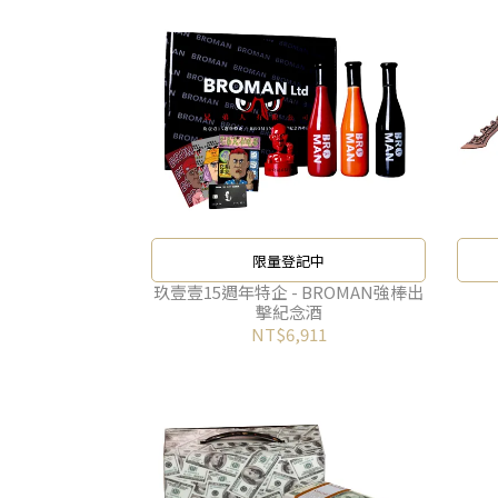
限量登記中
玖壹壹15週年特企 - BROMAN強棒出
擊紀念酒
NT$6,911