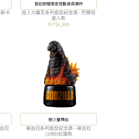
登記即贈限定怪獸高粱酒杯
布斯卡
超人力霸王系列造型紀念酒 - 巴爾坦
星人款
NT$6,900
極少量釋出
哥吉拉
哥吉拉系列造型紀念酒 – 哥吉拉
(1995)紅蓮款