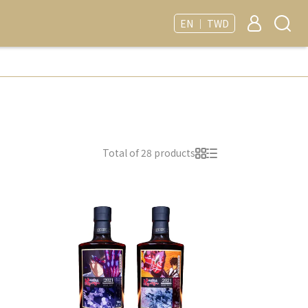
EN ｜ TWD
Total of 28 products