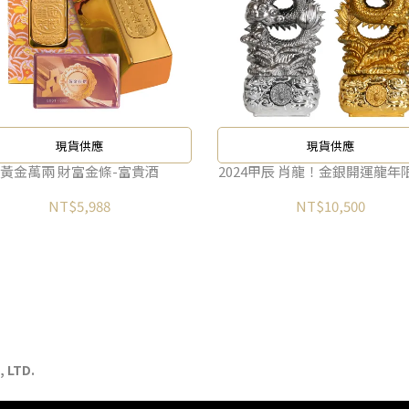
現貨供應
現貨供應
黃金萬兩 財富金條-富貴酒
2024甲辰 肖龍！金銀開運龍年
NT$5,988
NT$10,500
 LTD.