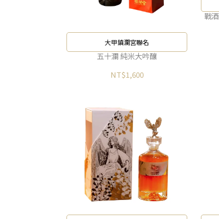
戰酒
大甲鎮瀾宮聯名
五十瀾 純米大吟釀
NT$1,600