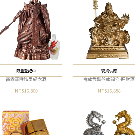
限量登記中
現貨供應
霹靂羅喉造型紀念酒
祥龍武聖盤龍關公-旺財酒
NT$16,800
NT$16,888