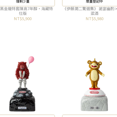
僅剩少量
限量登記中
黑金龍特窖陳高7年醇・海藏特
《伊藤潤二驚選集》 詭宴幽酌
仕版
粱酒
NT$5,900
NT$5,980