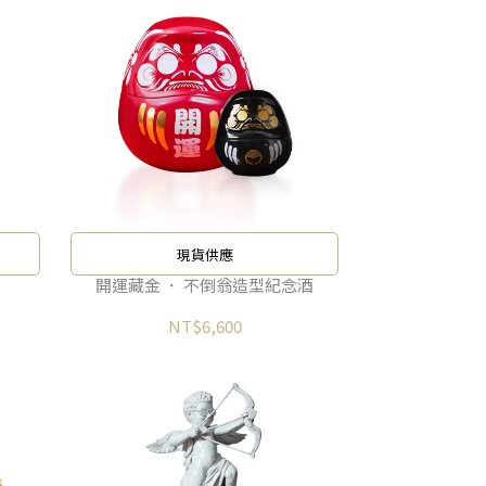
現貨供應
開運藏金 ． 不倒翁造型紀念酒
NT$6,600