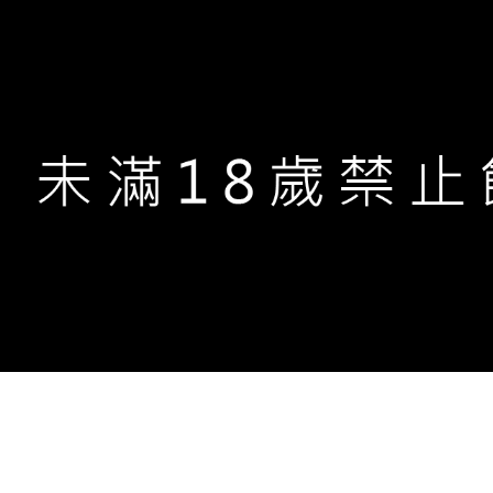
地址：42084 台中市豐原區北陽二街68號
客服專線：04-2525-2548
服務時段：周一至周五 早上9點至下午6點
客服信箱：service.xinyi@gmail.com
異業合作：yicen.xinyi02@gmail.com
Copyright ©
鑫羿文創
All Rights Reserved.
Desig