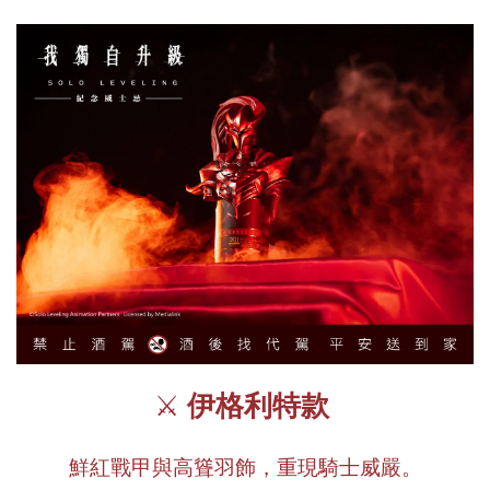
⚔️
 伊格利特款 
鮮紅戰甲與高聳羽飾，重現騎士威嚴。