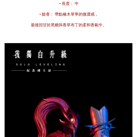
 • 長度： 中
 • 餘香： 帶點橡木單寧的微澀感，
最後回甘於黑糖與香草布丁的柔和香氣中。