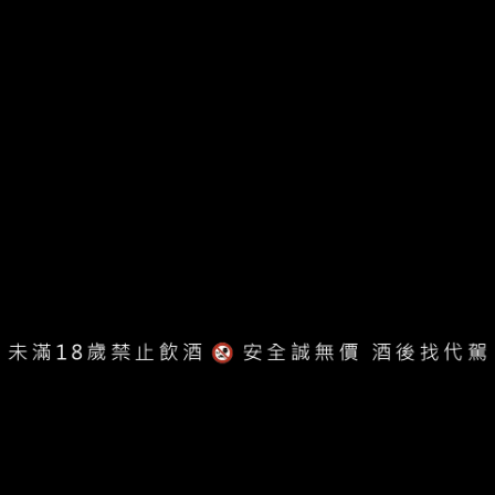
款
我獨自升級紀念威士忌 − 邪神石像款
哥
NT$4,800
About Us
隱私權政策
鑫羿股份有限公司 Xin Yi Cultural and Creative CO., LTD.
統編：50800061
地址：42084 台中市豐原區北陽二街68號
客服專線：04-2525-2548
服務時段：周一至周五 早上9點至下午6點
客服信箱：service.xinyi@gmail.com
異業合作：yicen.xinyi02@gmail.com