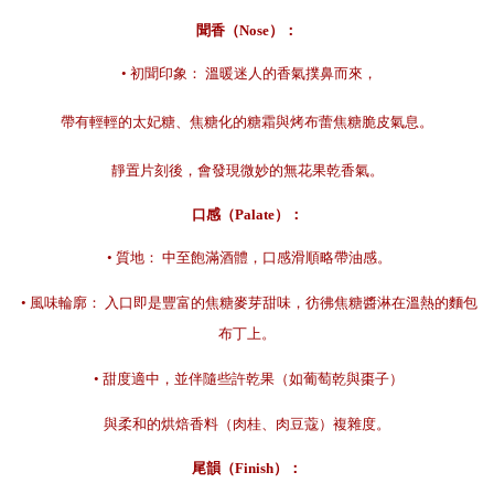
聞香（Nose）：
 • 初聞印象： 溫暖迷人的香氣撲鼻而來，
帶有輕輕的太妃糖、焦糖化的糖霜與烤布蕾焦糖脆皮氣息。
靜置片刻後，會發現微妙的無花果乾香氣。
口感（Palate）：
 • 質地： 中至飽滿酒體，口感滑順略帶油感。
 • 風味輪廓： 入口即是豐富的焦糖麥芽甜味，彷彿焦糖醬淋在溫熱的麵包
布丁上。
 • 甜度適中，並伴隨些許乾果（如葡萄乾與棗子）
與柔和的烘焙香料（肉桂、肉豆蔻）複雜度。
尾韻（Finish）：