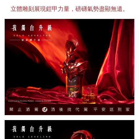
立體雕刻展現鎧甲力量，磅礴氣勢盡顯無遺。