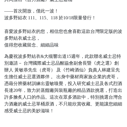
——首次開放，僅此一波！
波多野結衣 111、115、118 於10/18限量發行！
喜愛波多野結衣的您，相信您也會喜歡這款台灣限定版的波
多野結衣威士忌，
值得您收藏留念、細細品味
為慶祝波多野結衣&大槻響出道15週年，此款聯名威士忌特
別邀請－ 台灣國際威士忌品酩協會副會長暨《虎之選》創
辦人 黃敏恭先生（虎哥） 及《竹崎酒仙》負責人林建呈先
生擔任威士忌選酒夥伴 。 出身中藥材商家族企業的虎哥，
憑藉分辨藥材訓練出靈敏嗅覺，投入研究威士忌及各式烈酒
長達20年，致力於蒸餾廠與裝瓶廠的精品酒款挑選，打造出
許多膾炙人口的作品。這次在眾多酒款中，特別挑選台灣合
力酒廠的威士忌單桶原酒，不只能欣賞收藏、更能讓您細細
感受威士忌的美妙滋味！