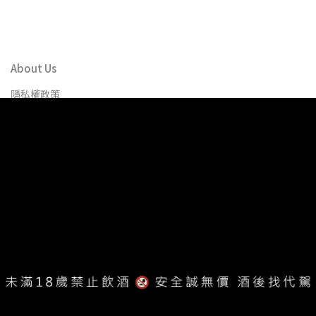
About Us
隱私權政策
鑫羿股份有限公司 Xin Yi Cultural and Creative CO., LTD.
統編：50800061
地址：42084 台中市豐原區北陽二街68號
客服專線：04-2525-2548
服務時段：周一至周五 早上9點至下午6點
客服信箱：service.xinyi@gmail.com
異業合作：yicen.xinyi02@gmail.com