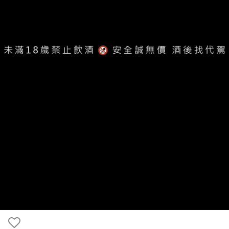
地址：42084 台中市豐原區北陽二街68號
客服專線：04-2525-2548
服務時段：周一至周五 早上9點至下午6點
客服信箱：service.xinyi@gmail.com
異業合作：yicen.xinyi02@gmail.com
Copyright ©
鑫羿文創
All Rights Reserved.
Designed by
CYBERBIZ
.