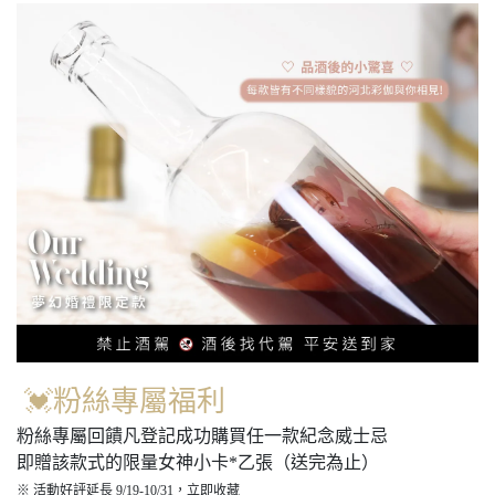
💓粉絲專屬福利
粉絲專屬回饋凡登記成功購買任一款紀念威士忌
即贈該款式的限量女神小卡*乙張（送完為止）
※ 活動好評延長 9/19-10/31，立即收藏