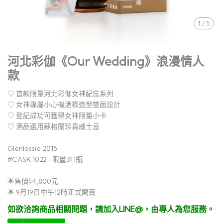
1
/
5
河北彩伽《Our Wedding》浪漫情人
款
♡ 首款限量河北彩伽女神紀念系列
♡ 女神專屬小心機酒標造型雙面設計
♡ 登記成功可獲得女神限量小卡
♡ 酒品選用蘇格蘭珍貴威士忌
Glenlossie 2015
#CASK 1022 -限量311瓶
🌟售價$4,800元
🌟 9月19日中午12時正式開賣
如欲洽詢商品相關問題，請加入LINE@，由專人為您服務。