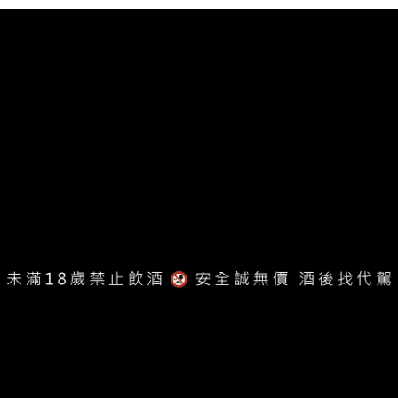
關於我們
隱私權政策
鑫羿股份有限公司 ｜統編：50800061
Xin Yi Cultural and Creative CO., LTD.
地址：42084 台中市豐原區北陽二街68號
客服專線：04-2525-2548
服務時段：周一至周五 早上9點至下午6點